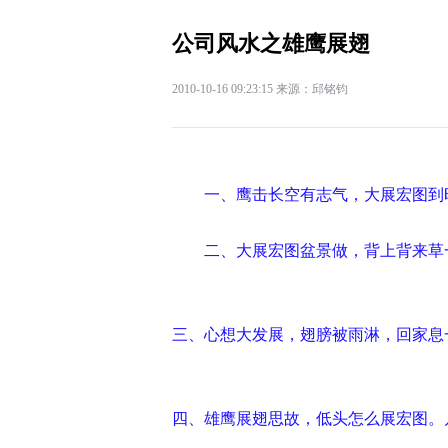
公司风水之雄鹰展翅
2010-10-16 09:23:15 来源：邱铭钧
一、鹰击长空有志气，大展宏图到
二、大展宏图盆景做，背上背来草
三、心想大发展，翅膀被雨淋，回家息
四、雄鹰展翅思故，低头怎么展宏图。