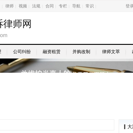
询
律师
视频
法规
合同
专栏
导航
常识
登
|
|
|
|
|
|
|
|
诉律师网
com
理
公司纠纷
融资租赁
并购改制
律师文萃
大