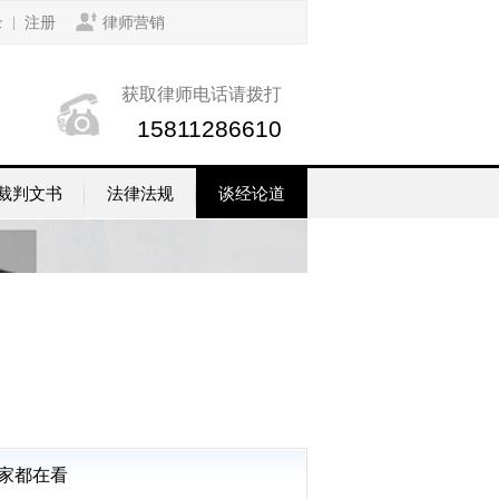
录
注册
律师营销
|
获取律师电话请拨打
15811286610
裁判文书
法律法规
谈经论道
家都在看