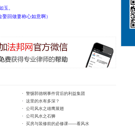
如玉。
金娶回做妻称心如意啊）
·
警惕郭德纲事件背后的利益集团
·
这里的水有多深？
·
公司风水之雄鹰展翅
·
公司风水之石狮
·
买房与装修前的必修课——看风水