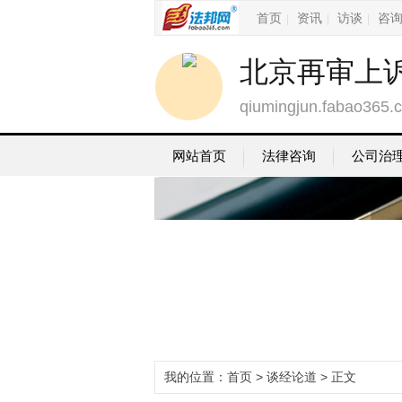
首页
资讯
访谈
咨
|
|
|
北京再审上
qiumingjun.fabao365.
网站首页
法律咨询
公司治
我的位置：
首页
>
谈经论道
> 正文