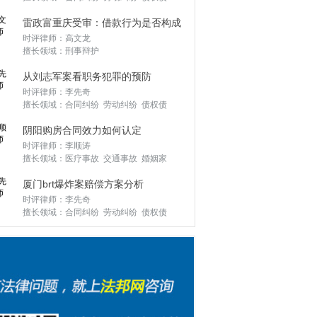
务 公司并购 股份转让 企业改制 刑事辩
雷政富重庆受审：借款行为是否构成
护 外商投资 常年顾问 私人律师
时评律师：高文龙
受贿？
擅长领域：刑事辩护
从刘志军案看职务犯罪的预防
时评律师：李先奇
擅长领域：合同纠纷 劳动纠纷 债权债
务 公司并购 股份转让 企业改制 刑事辩
阴阳购房合同效力如何认定
护 外商投资 常年顾问 私人律师
时评律师：李顺涛
擅长领域：医疗事故 交通事故 婚姻家
庭 遗产继承 劳动纠纷 合同纠纷 罪与非
厦门brt爆炸案赔偿方案分析
罪 债权债务 房产纠纷
时评律师：李先奇
擅长领域：合同纠纷 劳动纠纷 债权债
务 公司并购 股份转让 企业改制 刑事辩
护 外商投资 常年顾问 私人律师