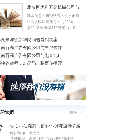
北京恒达利五金机械公司与
北京诚
基本信息：审理法院：北京市通
州区人民法院案号：（2016）
京0112民初40839号案由：租
赁合同纠纷裁判日期：2
李艮米与徐新华民间借贷纠纷案
云南百高广告有限公司与中晟传媒
云南百高广告有限公司与北京北广
邱铭钧律师：刘晶晶、杨西传播淫
评律师
更多
>
安庆小伙高温加班12小时死事件分析
时评律师：李先奇
擅长领域：合同纠纷 劳动纠纷 债权债