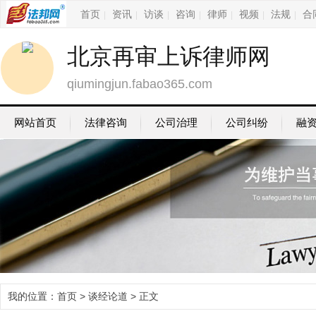
首页
资讯
访谈
咨询
律师
视频
法规
合
|
|
|
|
|
|
|
北京再审上诉律师网
qiumingjun.fabao365.com
网站首页
法律咨询
公司治理
公司纠纷
融
我的位置：
首页
>
谈经论道
> 正文