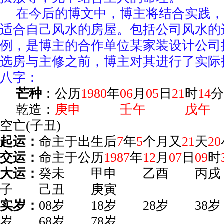
在今后的博文中，博主将结合实践，
适合自己风水的房屋。包括公司风水的
例，是博主的合作单位某家装设计公司
选房与主修之前，博主对其进行了实际
八字：
芒种
：公历
1980
年
06
月
05
日
21
时
14
乾造：
庚申 壬午 
空亡(子丑)
起运：
命主于出生后
7
年
5
个月又
21
天
20
交运：
命主于公历
1987
年
12
月
07
日
09
时
大运：
癸未 甲申 乙酉 丙
子 己丑 庚寅
实岁：
08岁 18岁 28岁 38
岁 68岁 78岁