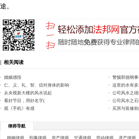
途。
|
相关阅读
·
婚姻感悟
·
警惕郭德纲事
·
仁、义、礼、智、信对身体的影响
·
这里的水有多
·
从央视新大楼的风水说起
·
公司风水之雄
·
看好节目，用好名字(
·
公司风水之石
·
观《手机》有感
·
买房与装修前
律师导航
婚姻律师
刑事律师
房产律师
交通律师
劳动律师
遗产律师